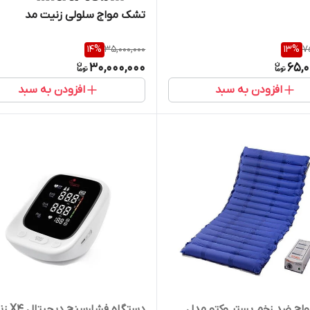
تشک مواج سلولی زنیت مد
14
%
35,000,000
13
%
7
30,000,000
65,0
افزودن به سبد
افزودن به سبد
ج ضد زخم بستر وکتو مدل
دستگاه فشارس