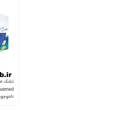
تشک مو
lusmed
ناموجود