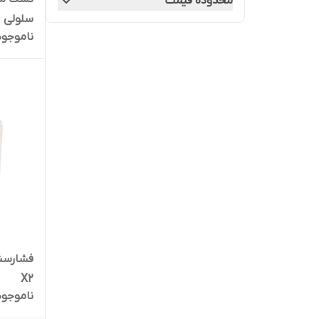
محدوده قیمت
سلولی
ناموجود
فشارسنج
X2
ناموجود