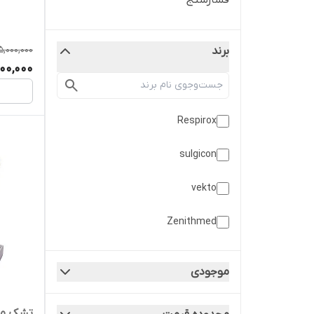
فشارسنج
5,000,000
برند
00,000
Respirox
sulgicon
vekto
Zenithmed
zyklusmed
موجودی
تهران صنعت
تشک موا