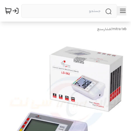
mitra teb
/
فشارسنج