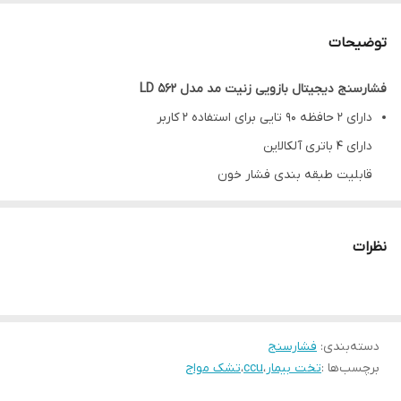
نوع عملکرد
بازویی
توضیحات
تعداد کاربر
2
فشارسنج دیجیتال بازویی زنیت مد مدل LD 562
دارای 2 حافظه 90 تایی برای استفاده 2 کاربر
دارای 4 باتری آلکالاین
قابلیت طبقه بندی فشار خون
قابلیت استفاده باتری و آداپتور
دارای کیف مخصوص فشارسنج با لایه فوم
نظرات
دسته‌بندی
:
فشارسنج
برچسب‌ها :
تخت بیمار
،
ccu
،
تشک مواج