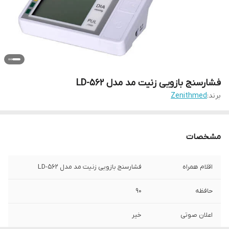
فشارسنج بازویی زنیت مد مدل LD-562
برند:
Zenithmed
مشخصات
اقلام همراه
فشارسنج بازویی زنیت مد مدل LD-562
حافظه
90
اعلان صوتی
خیر