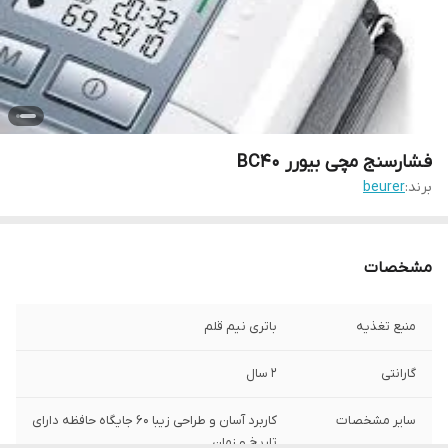
فشارسنج مچی بیورر BC40
برند:
beurer
مشخصات
منبع تغذیه
باتری نیم قلم
گارانتی
2 سال
سایر مشخصات
کاربرد آسان و طراحی زیبا 60 جایگاه حافظه دارای
تاریخ و زمان