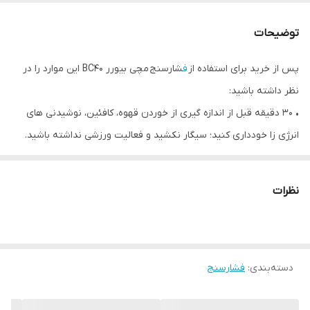
توضیحات
پس از خرید برای استفاده از
ف
شارسنج مچی بیورر BC40 این موارد را در
نظر داشته باشید:
• ۳۰ دقیقه قبل از اندازه گیری از خوردن قهوه، کافئین، نوشیدنی های
انرژی زا خودداری کنید؛ سیگار نکشید و فعالیت ورزشی نداشته باشید.
• ۵ دقیقه قبل از اندازه گیری استراحت نمایید.
• کاف را دور بازوی بدون لباس خود را ببندید و کاف مستقیما با پوست
نظرات
شما در تماس باشد.
• روی صندلی ای با پشتی بنشینید و پاهایتان رو زمین صاف باشد. دست
شما باید روی یک سطح صاف استراحت کند. کاف دستگاه چه بازویی و
دسته‌بندی
:
فشارسنج
چه مچی باید هم سطح قلبتان باشد.
• اندازه گیری را در یک ساعت مشخص از روز انجام دهید.