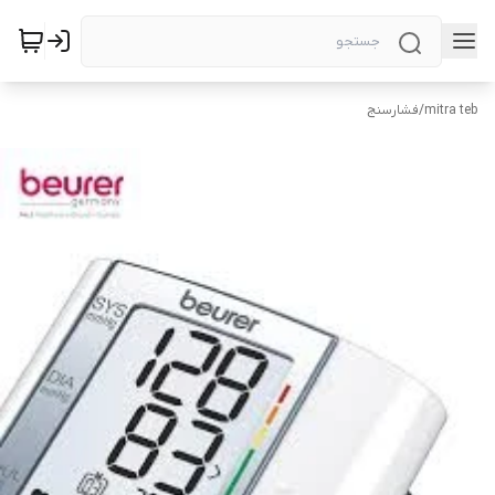
mitra teb
/
فشارسنج