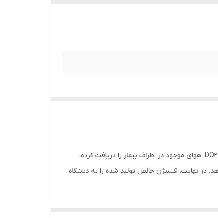
اکسیژن ساز دینمد DO2-5AM، با هدف تأمین اکسیژن مورد نیاز افراد با بیماری‌های تنفسی طراحی شده است. اکسیژن ساز دینمد DO2-5AM، هوای موجود در اطراف بیمار را دریافت کرده،
 موجود در آن را کاهش و میزان خلوص اکسیژن را به بالای 90 درصد افزایش می دهد. در نهایت، اکسیژن خالص تولید شده را به دستگاه