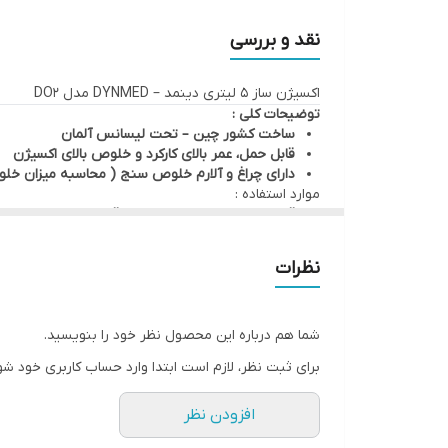
نقد و بررسی
اکسیژن ساز 5 لیتری دینمد – DYNMED مدل DO2
توضیحات کلی :
ساخت کشور چین – تحت لیسانس آلمان
قابل حمل، عمر بالای کارکرد و خلوص بالای اکسیژن
دارای چراغ و آلارم خلوص سنج ( محاسبه میزان خل
موارد استفاده :
قابل استفاده برای بیماری های قلبی و تنفسی از جمل
آسم
ذات الریه
نظرات
آماس ریوی
دیسپلازی ریوی
بیماری مزمن انسداد ریوی
آپنه تنفسی در هنگام خواب
شما هم درباره این محصول نظر خود را بنویسید.
بیماری های ریوی ناشی از ویروس
برای ثبت نظر، لازم است ابتدا وارد حساب کاربری خود شو
ویژگی ها :
تنظیم و تصفیه گردش خون
افزودن نظر
پیشگیری از افزایش فشار خون
کاهش بیماری های قلبی- عروقی