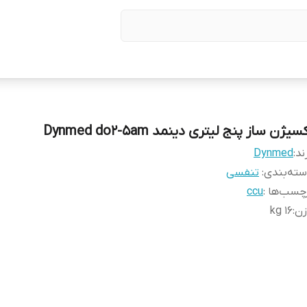
سیژن ساز پنج لیتری دینمد Dynmed do2-5am
ند:
Dynmed
ته‌بندی
:
تنفسی
چسب‌ها :
ccu
زن
:
۱۶ kg