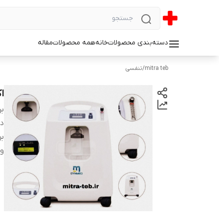
دسته‌بندی محصولات
خانه
همه محصولات
مقاله
mitra teb
/
تنفسی
اک
بر
دس
بر
و