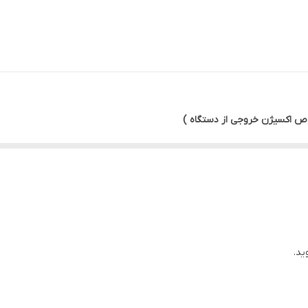
وص اکسیژن خروجی از دستگاه )
ه :
ید.