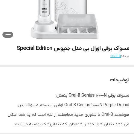
مسواک برقی اورال بی مدل جنیوس Special Edition
برند:
oral b
توضیحات
مسواک برقی Oral-B Genius 10000N بنفش
Oral-B Genius 10000N Purple Orchid اولین سیستم مسواک زدن
هوشمند Oral-B با فناوری جدید محافظت از لثه است که به شما امکان
می دهد دندان های خود را همانطور که دندانپزشک توصیه می کنند
مسواک بزنید. این مسواک با فناوری منحصربه‌فرد تشخیص ناحیه