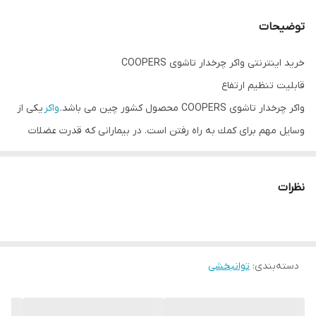
توضیحات
خرید اینترنتی واکر چرخدار تاشوی COOPERS
قابلیت تنظیم ارتفاع
واکر چرخدار تاشوی COOPERS محصول کشور چین می باشد.
واکر
یكی از
وسایل مهم برای كمك به راه رفتن است. در بیمارانی كه قدرت عضلات
اندام تحتانی آنها كاهش پیدا كرده است، دامنه حركتی مفصل ران یا زانو
یا مچ پای آنها كم شده، درد و یا ناپایداری مفصلی دارند و از همه مهتر
نظرات
اختلال در تعادل دارند واكر می تواند وسیله ی مناسبی برای استفاده ی
این افراد باشد. این وسیله بسیار مناسب افراد مسن و یا افرادی که تحت
عمل جراحی قرار گرفتند می باشد و از آسیب رسیدن به اندام های تحتانی
دسته‌بندی
:
توانبخشی
آنها جلوگیری کند تا، بتوانند سریع تر راه بروند.
جنس این محصول از آلومینیوم می باشد و بسیار مقاوم در برابر تحمل
وزن و ضربه می باشد. یکی از ویژگی های واکر چرخدار تاشوی COOPERS