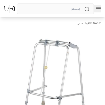
mitra teb
/
توانبخشی