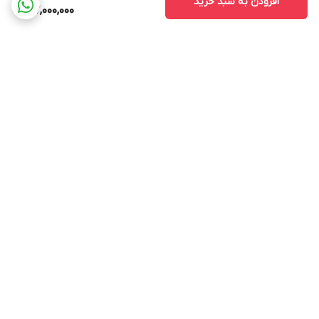
افزودن به سبد خرید
197,000,000
برگشت به بالا
ارسال ویژه
پشتیبانی ۲۴ ساعته
۷ روز ضمانت بازگشت کالا
پرداخت در محل