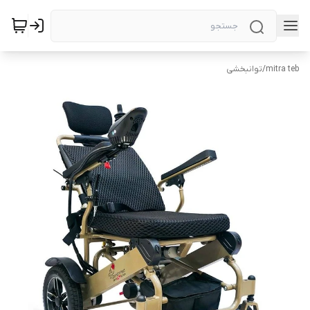
mitra teb
/
توانبخشی