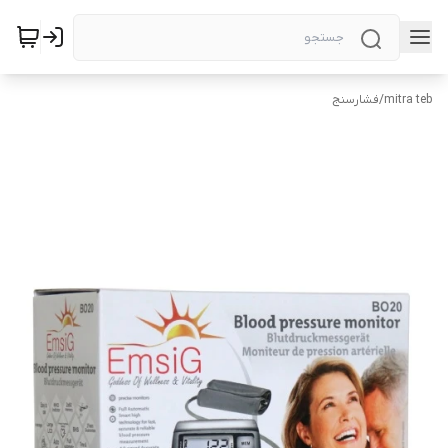
mitra teb
/
فشارسنج