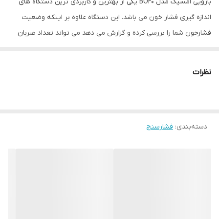
بازویی امسیگ مدل BO20 یکی از بهترین و کاربردی ترین دستگاه های
اندازه گیری فشار خون می باشد. این دستگاه علاوه بر اینکه وضعیت
فشارخون شما را بررسی کرده و گزارش می دهد می تواند تعداد ضربان
قلب در دقیقه و نظم تپش های قلب را نیز بررسی کرده و در صورت
وجود علائم آریتمی، هشدار دهد.
نظرات
اندازه گیری فشارخون و وضعیت سلامت جسمانی محدود به سن خاص
نیست، افراد برای کسب اطلاعات لازم درباره مقدار و شدت گردش خون
بدن لازم است است دستگاه ها و تجهیزات پرشکی لازم استفاده کنند.
دسته‌بندی
:
فشارسنج
چراکه فشارخون در بسیاری از مواقع، بدون علائم است و زمانی متوجه
فشارخون بالا خواهید شد که آسیب و یا عوارضی برای شما رخ دهد.
به همین خاطر است که اغلب پزشکان استفاده از وسایل مراقبت و کنترل
سلامت را توصیه می کنند. فشارسنج دیجیتالی امسیگ نیز یکی از
بهترین لوازم می باشد. چراکه با کاربری آسانی که دارد می تواند به سرعت
فشارخون شما را اندازه گیری کرده و اطلاعات لازم را برای انجام اقدامات به