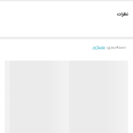
فناوری مادون قرمز: این فناوری به کاهش درد و التهاب عضلات کمک
نظرات
می‌کند.
صفحه نمایش و کلیدهای هوشمند: استفاده از دستگاه ماساژور VEKTO
655a را ساده و لذت‌بخش می‌کند.
دسته‌بندی
:
ماساژور
کیف حمل مخصوص ماساژور برقی وکتو 655: به‌راحتی می‌توانید دستگاه
ماساژور وکتو را همراه خود ببرید و در هر زمان از آن استفاده کنید.
گارانتی یک ساله و دفترچه راهنمای فارسی: خرید ماساژور وکتو vekto
ly655a را کاملاً مطمئن و بدون نگرانی می‌کند.