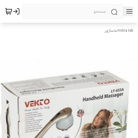
mitra teb
/
ماساژور