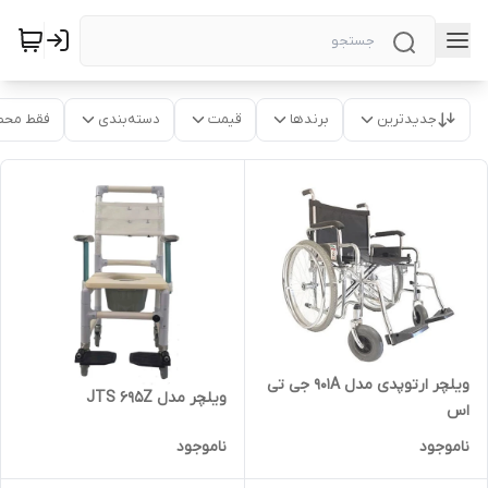
جدیدترین
برندها
قیمت
دسته‌بندی
فقط محص
ویلچر ارتوپدی مدل 901A جی تی
ویلچر مدل JTS 695Z
اس
ناموجود
ناموجود