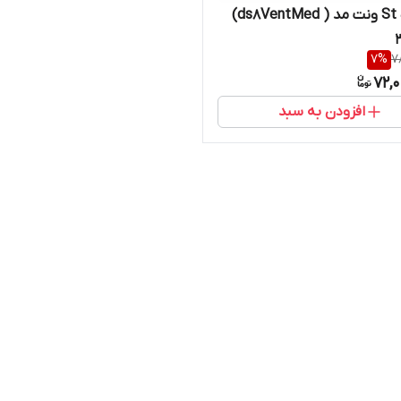
بای پپ St ونت مد ( ds8VentMed)
7
%
7
72,
افزودن به سبد