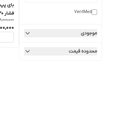
VentMed
فشار 30
8,000,000
000,000
موجودی
محدوده قیمت